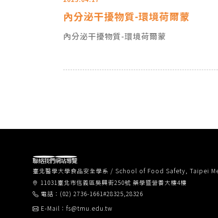
內分泌干擾物質-環境荷爾蒙
內分泌干擾物質-環境荷爾蒙
聯絡我們
網站導覽
臺北醫學大學食品安全學系 / School of Food Safety, Taipei Medi
11031臺北市信義區吳興街250號 藥學暨營養大樓4樓
電話：(02) 2736-1661#28325,28326
E-Mail：fs@tmu.edu.tw