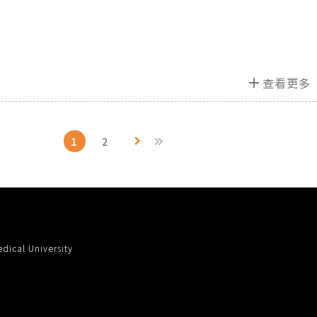
add
查看更多
1
2
keyboard_arrow_right
cal University