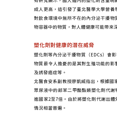
有研究顯示，國人體內的塑化劑含量明
成人更高，這引發了臺北醫學大學營養
對飲食環境中無所不在的內分泌干擾物
物容器中的物質，對人體健康可能帶來
塑化劑對健康的潛在威脅
塑化劑等內分泌干擾物質（EDCs）會
物質最令人擔憂的是其對生殖功能的影
及誘發癌症等。
北醫食安系副教授廖凱威指出，根據國家
眾尿液中的鄰苯二甲酸酯類塑化劑代謝
進國家2至7倍。由於將塑化劑代謝出
情況相當普遍。