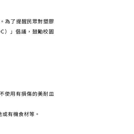
。為了提醒民眾對塑膠
EDC）」倡議，鼓勵校園
，不使用有損傷的美耐皿
地或有機食材等。