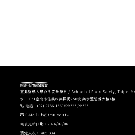
聯絡我們
網站導覽
臺北醫學大學食品安全學系 / School of Food Safety, Taipei Medi
11031臺北市信義區吳興街250號 藥學暨營養大樓4樓
電話：(02) 2736-1661#28325,28326
E-Mail：fs@tmu.edu.tw
最後更新日期：2026/07/06
瀏覽人次： 465,334