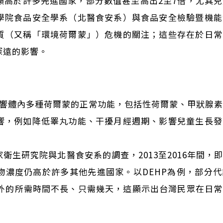
顯高於許多先進國家，部分數值甚至高出2至7倍，尤其
學院食品安全學系（北醫食安系）與食品安全檢驗暨機能
質（又稱「環境荷爾蒙」）危機的關注；這些存在於日常
深遠的影響。
影響體內多種荷爾蒙的正常功能，包括性荷爾蒙、甲狀腺
響，例如降低睪丸功能、干擾月經週期、影響兒童生長發
衛生研究院與北醫食安系的調查，2013至2016年間，
物濃度仍高於許多其他先進國家。以DEHP為例，部分
體外的所需時間不長、只需幾天，這顯示出台灣民眾在日