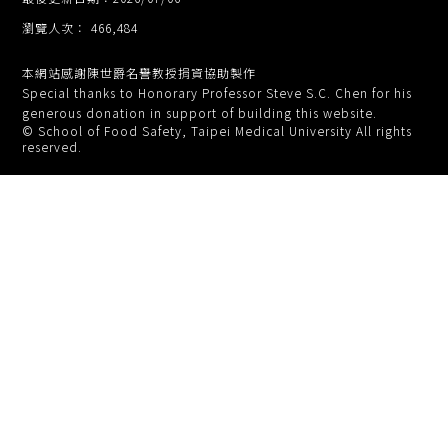
瀏覽人次： 466,484
本網站感謝陳世爵名譽教授捐資協助製作
Special thanks to Honorary Professor Steve S.C. Chen for his
generous donation in support of building this website.
© School of Food Safety, Taipei Medical University All rights
reserved.