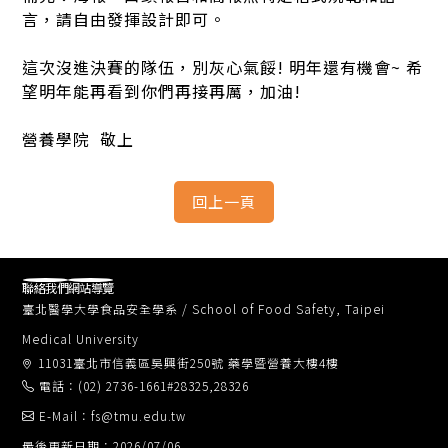
言，請自由發揮設計即可。
這次沒進決賽的隊伍，別灰心氣餒! 明年還有機會~ 希
望明年能再看到你們再接再厲，加油!
營養學院 敬上
聯絡我們
網站導覽
臺北醫學大學食品安全學系 / School of Food Safety, Taipei
Medical University
11031臺北市信義區吳興街250號 藥學暨營養大樓4樓
電話：(02) 2736-1661#28325,28326
E-Mail：fs@tmu.edu.tw
最後更新日期：2026/07/06