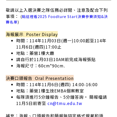
敬請以上入選決賽之隊伍務必詳閱、注意及配合下列
事項：
(
點這裡看2025 Foodture Start決賽參賽須知&決
賽名單
)
海報展示 Poster Display
時間：114年11月03日(週一)10:00起至114年
11月6日(週四)17:00止
地點：藥營1樓大廳
請自行於11月03日10AM前完成海報張貼
海報尺寸：60cm*90cm.
決賽口頭報告 Oral Presentation
時間：114年11月6日(週四) 14:00-16:00
地點：藥營1樓生技EMBA個案教室
每隊須進行5分鐘報告、5分鐘答詢。 簡報檔請
11月5日前寄至
cn@tmu.edu.tw
補充：海報、口頭報告和簡報無特定格式規範和語