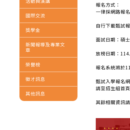
活動與演講
報名方式：
一律採網路報名
國際交流
自行下載甄試報到單
獎學金
面試日期：碩士班1
新聞報導及專業文
章
放榜日期：114.
榮譽榜
報名系統將於114
徵才訊息
甄試入學報名
請至招生組首
其他訊息
其餘相關資訊