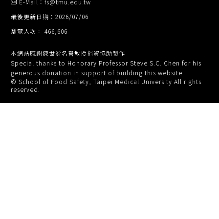
E-Mail：fs@tmu.edu.tw
最後更新日期：2026/07/06
瀏覽人次： 466,606
本網站感謝陳世爵名譽教授捐資協助製作
Special thanks to Honorary Professor Steve S.C. Chen for his
generous donation in support of building this website.
© School of Food Safety, Taipei Medical University All rights
reserved.