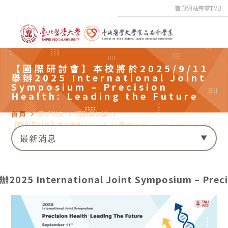
首頁
網站導覽
TMU
【國際研討會】本校將於2025/9/11
舉辦2025 International Joint
Symposium – Precision
Health: Leading the Future
首頁
navigate_next
最新消息
navigate_next
活動與演講
navigate_next
【國際研討會】本校將於2025/9/11舉辦2025 International Joint
Symposium – Precision Health: Leading the Future
最新消息
nternational Joint Symposium – Precisio