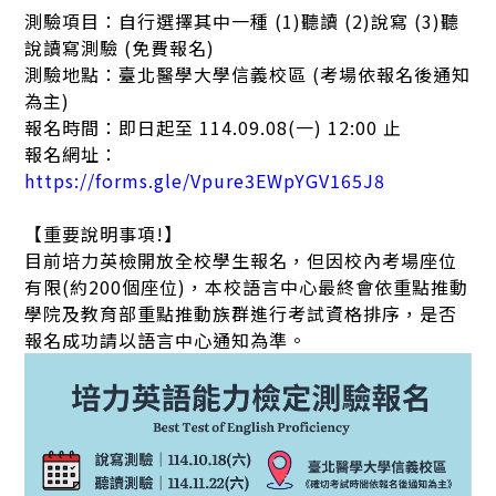
測驗項目：自行選擇其中一種 (1)聽讀 (2)說寫 (3)聽
說讀寫測驗 (免費報名)
測驗地點：臺北醫學大學信義校區 (考場依報名後通知
為主)
報名時間：即日起至 114.09.08(一) 12:00 止
報名網址：
https://forms.gle/Vpure3EWpYGV165J8
【重要說明事項!】
目前培力英檢開放全校學生報名，但因校內考場座位
有限(約200個座位)，本校語言中心最終會依重點推動
學院及教育部重點推動族群進行考試資格排序，是否
報名成功請以語言中心通知為準。